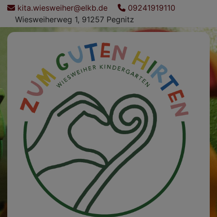
Direkt
kita.wiesweiher@elkb.de
09241919110
zum
Wiesweiherweg 1, 91257 Pegnitz
Inhalt