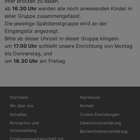
ihrer Brotzeit zu essen.
ab
16.30 Uhr
werden alle noch anwesenden Kinder in
einer Gruppe zusammengefasst.
Die jeweilige Spätdienstgruppe wird an der
Eingangstür angezeigt.
Bitte ab dieser Uhrzeit in dieser Gruppe klingeln.
um
17.00 Uhr
schließt unsere Einrichtung von Montag
bis Donnerstag, und
um
16.30 Uhr
am Freitag.
Hauptnavigation
Fußbereichsmenü
Startseite
Impressum
Wir über uns
Kontakt
Aktuelles
Cookie-Einstellungen
Konzeption und
Datenschutzerklärung
Voranmeldung
Barrierefreiheitserklärung
Erziehungspartnerschaft mit