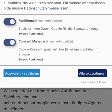
schauen
auswählen, die wir nutzen möchten.
Für weitere Informationen
Bilderbücher an, sprechen über Sachthemen, planen
bitte unsere
Datenschutzhinweise
lesen.
gemeinsam
Aktivitäten, feiern Geburtstag, spielen Finger-, Kreis-,
Funktional
(immer erforderlich)
Sing- und
Speichern von Daten: Cookie für die Benutzersitzung
Rollenspiele, lernen und singen gemeinsam Lieder. Die
Zweck
:
Funktional
Kinder
Consent Manager
(immer erforderlich)
erzählen von Erlebnissen auf die wir dann eingehen
oder wir
Cookie Consent speichert Ihre Einwilligungsstatus im
beschäftigen uns in vielerlei Form mit Jesus und Gott
Browser
Zweck
:
Funktional
unserem Vater.
Jede Gruppe hat einen festen Turntag. Geturnt wird im
Bewegungsraum,
Auswahl akzeptieren
Alle akzeptieren
auf dem Spielplatz, Fußballplatz oder auf dem
Realisiert mit Klaro!
Schlossberg.
Wir begleiten die Kinder beim Aufräumen der
Spielbereiche und
achten dabei auf mögliches selbstständiges Agieren
der Kinder.